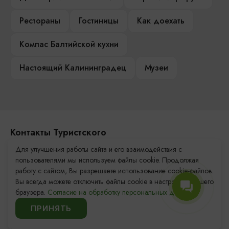
Рестораны
Гостиницы
Как доехать
Компас Балтийской кухни
Настоящий Калининградец
Музеи
Контакты Туристского
информационного центра
Для улучшения работы сайта и его взаимодействия с
пользователями мы используем файлы cookie. Продолжая
+7 (4012) 555-200
работу с сайтом, Вы разрешаете использование cookie-файлов.
Вы всегда можете отключить файлы cookie в настройках Вашего
8 (800) 200-55-39
браузера.
Согласие на обработку персональных данных.
info@visit-kaliningrad.ru
ПРИНЯТЬ