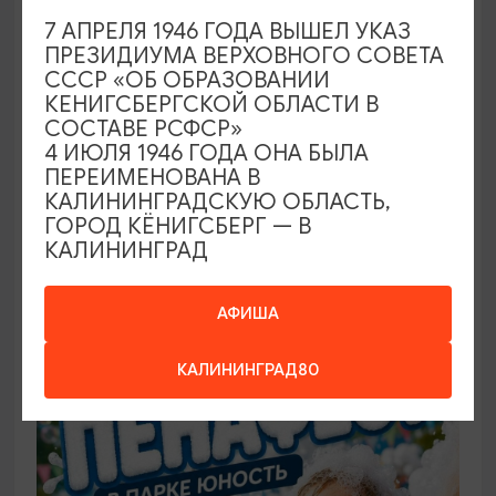
7 АПРЕЛЯ 1946 ГОДА ВЫШЕЛ УКАЗ
ПРЕЗИДИУМА ВЕРХОВНОГО СОВЕТА
САМОЕ ИНТЕРЕСНОЕ
СССР «ОБ ОБРАЗОВАНИИ
КЕНИГСБЕРГСКОЙ ОБЛАСТИ В
Фестиваль викингов Кауп (Большой
СОСТАВЕ РСФСР»
Кауп)
4 ИЮЛЯ 1946 ГОДА ОНА БЫЛА
ПЕРЕИМЕНОВАНА В
08.08.2026 - 09.08.2026, 13:00-22:00 (сб), 12:00-
КАЛИНИНГРАДСКУЮ ОБЛАСТЬ,
17:00 (вс)
ГОРОД КЁНИГСБЕРГ — В
КАЛИНИНГРАД
Зеленоградск, Поселение викингов «Кауп»
АФИША
БЕСПЛАТНО
КАЛИНИНГРАД80