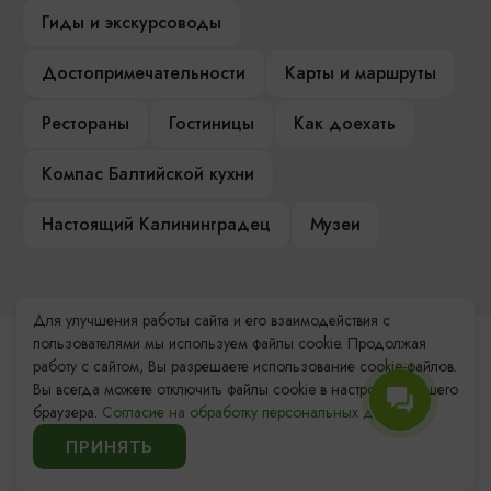
Гиды и экскурсоводы
Достопримечательности
Карты и маршруты
Рестораны
Гостиницы
Как доехать
Компас Балтийской кухни
Настоящий Калининградец
Музеи
Для улучшения работы сайта и его взаимодействия с
пользователями мы используем файлы cookie. Продолжая
Контакты Туристского
работу с сайтом, Вы разрешаете использование cookie-файлов.
информационного центра
Вы всегда можете отключить файлы cookie в настройках Вашего
браузера.
Согласие на обработку персональных данных.
+7 (4012) 555-200
ПРИНЯТЬ
8 (800) 200-55-39