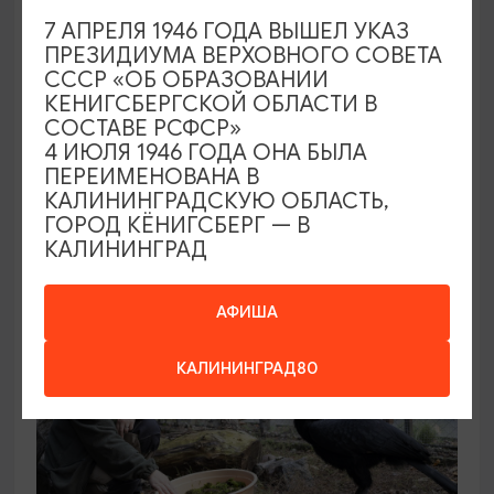
7 АПРЕЛЯ 1946 ГОДА ВЫШЕЛ УКАЗ
ПРЕЗИДИУМА ВЕРХОВНОГО СОВЕТА
КОНЦЕРТЫ
СССР «ОБ ОБРАЗОВАНИИ
КЕНИГСБЕРГСКОЙ ОБЛАСТИ В
Звучащие сады
СОСТАВЕ РСФСР»
4 ИЮЛЯ 1946 ГОДА ОНА БЫЛА
09.08.2026 18:00
ПЕРЕИМЕНОВАНА В
Калининград, Собор на острове Канта
КАЛИНИНГРАДСКУЮ ОБЛАСТЬ,
ГОРОД КЁНИГСБЕРГ — В
КАЛИНИНГРАД
ОТ 500₽
АФИША
КАЛИНИНГРАД80