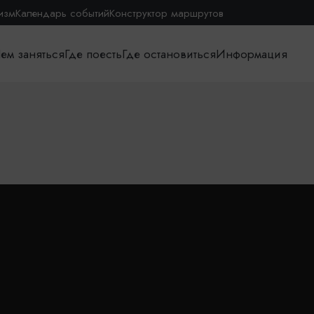
изм
Календарь событий
Конструктор маршрутов
ем заняться
Где поесть
Где остановиться
Информация