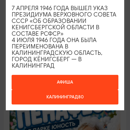
7 АПРЕЛЯ 1946 ГОДА ВЫШЕЛ УКАЗ
ПРЕЗИДИУМА ВЕРХОВНОГО СОВЕТА
САМОЕ ИНТЕРЕСНОЕ
СССР «ОБ ОБРАЗОВАНИИ
КЕНИГСБЕРГСКОЙ ОБЛАСТИ В
Фестиваль викингов Кауп (Большой
СОСТАВЕ РСФСР»
Кауп)
4 ИЮЛЯ 1946 ГОДА ОНА БЫЛА
ПЕРЕИМЕНОВАНА В
08.08.2026 - 09.08.2026, 13:00-22:00 (сб), 12:00-
КАЛИНИНГРАДСКУЮ ОБЛАСТЬ,
17:00 (вс)
ГОРОД КЁНИГСБЕРГ — В
КАЛИНИНГРАД
Зеленоградск, Поселение викингов «Кауп»
АФИША
БЕСПЛАТНО
КАЛИНИНГРАД80