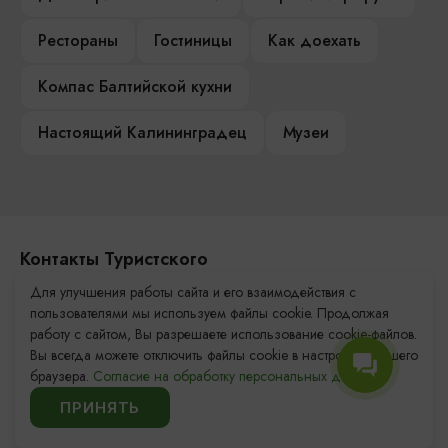
Рестораны
Гостиницы
Как доехать
Компас Балтийской кухни
Настоящий Калининградец
Музеи
Контакты Туристского
информационного центра
Для улучшения работы сайта и его взаимодействия с
пользователями мы используем файлы cookie. Продолжая
+7 (4012) 555-200
работу с сайтом, Вы разрешаете использование cookie-файлов.
Вы всегда можете отключить файлы cookie в настройках Вашего
8 (800) 200-55-39
браузера.
Согласие на обработку персональных данных.
info@visit-kaliningrad.ru
ПРИНЯТЬ