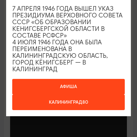
7 АПРЕЛЯ 1946 ГОДА ВЫШЕЛ УКАЗ
ПРЕЗИДИУМА ВЕРХОВНОГО СОВЕТА
СССР «ОБ ОБРАЗОВАНИИ
КЕНИГСБЕРГСКОЙ ОБЛАСТИ В
СОСТАВЕ РСФСР»
МАСТЕР-КЛАССЫ
4 ИЮЛЯ 1946 ГОДА ОНА БЫЛА
ПЕРЕИМЕНОВАНА В
КАЛИНИНГРАДСКУЮ ОБЛАСТЬ,
Мастер-классы по керамике Елены
ГОРОД КЁНИГСБЕРГ — В
Бодяковой
КАЛИНИНГРАД
03.02.2026 - 29.12.2026, вторник в 16:00
Калининград, ул. Баранова, 45
АФИША
КАЛИНИНГРАД80
ОТ 200₽