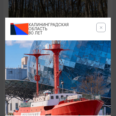
КАЛИНИНГРАДСКАЯ
ОБЛАСТЬ
80 ЛЕТ
ЭКСКУРСИИ УЧРЕЖДЕНИЙ КУЛЬТУРЫ
Аудиоспектакль «Истории Куршской
косы»
01.02.2026 - 31.12.2026, 13:00
Куршская коса
ОТ 2500₽