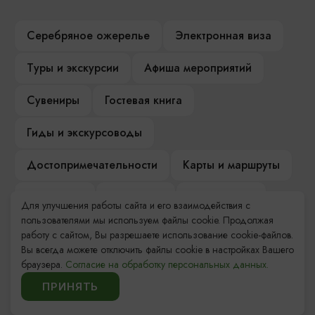
Серебряное ожерелье
Электронная виза
Туры и экскурсии
Афиша мероприятий
Сувениры
Гостевая книга
Гиды и экскурсоводы
Достопримечательности
Карты и маршруты
Рестораны
Гостиницы
Как доехать
Для улучшения работы сайта и его взаимодействия с
пользователями мы используем файлы cookie. Продолжая
Компас Балтийской кухни
работу с сайтом, Вы разрешаете использование cookie-файлов.
Вы всегда можете отключить файлы cookie в настройках Вашего
Настоящий Калининградец
Музеи
браузера.
Согласие на обработку персональных данных.
ПРИНЯТЬ