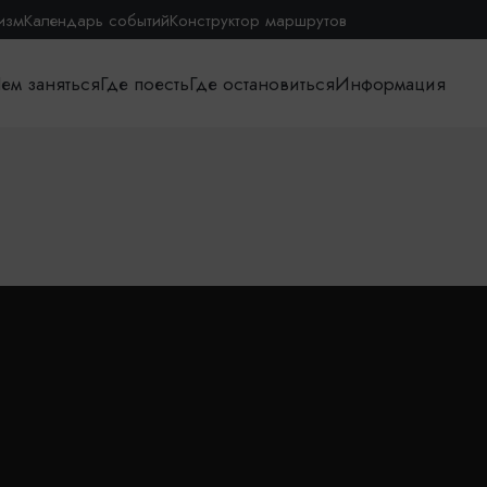
изм
Календарь событий
Конструктор маршрутов
ем заняться
Где поесть
Где остановиться
Информация