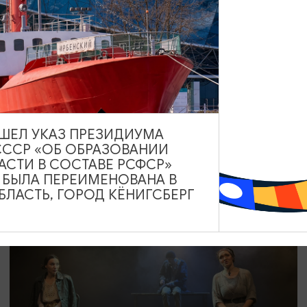
СПЕКТАКЛИ
Пижама на шестерых
16.09.2026 19:00
Калининград, Калининградский областной
драматический театр
ВЫШЕЛ УКАЗ ПРЕЗИДИУМА
СССР «ОБ ОБРАЗОВАНИИ
АСТИ В СОСТАВЕ РСФСР»
А БЫЛА ПЕРЕИМЕНОВАНА В
ОТ 800₽
ЛАСТЬ, ГОРОД КЁНИГСБЕРГ