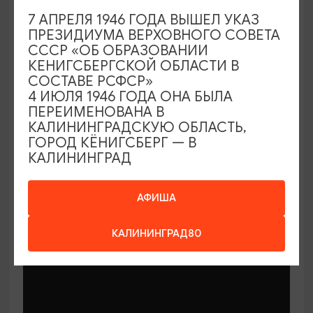
КОНЦЕРТЫ
7 АПРЕЛЯ 1946 ГОДА ВЫШЕЛ УКАЗ
ПРЕЗИДИУМА ВЕРХОВНОГО СОВЕТА
Органный хит-парад
СССР «ОБ ОБРАЗОВАНИИ
КЕНИГСБЕРГСКОЙ ОБЛАСТИ В
18.09.2026 19:00
СОСТАВЕ РСФСР»
Калининград, Калининградская областная
4 ИЮЛЯ 1946 ГОДА ОНА БЫЛА
филармония им. Е.Ф. Светланова
ПЕРЕИМЕНОВАНА В
КАЛИНИНГРАДСКУЮ ОБЛАСТЬ,
ГОРОД КЁНИГСБЕРГ — В
КАЛИНИНГРАД
ОТ 300₽
ПУШКИНСКАЯ КАРТА
АФИША
КАЛИНИНГРАД80