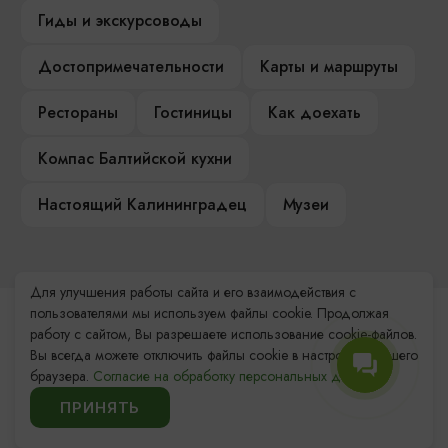
Гиды и экскурсоводы
Достопримечательности
Карты и маршруты
Рестораны
Гостиницы
Как доехать
Компас Балтийской кухни
Настоящий Калининградец
Музеи
Для улучшения работы сайта и его взаимодействия с
пользователями мы используем файлы cookie. Продолжая
Контакты Туристского
работу с сайтом, Вы разрешаете использование cookie-файлов.
информационного центра
Вы всегда можете отключить файлы cookie в настройках Вашего
браузера.
Согласие на обработку персональных данных.
+7 (4012) 555-200
ПРИНЯТЬ
8 (800) 200-55-39