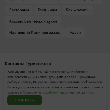
Рестораны
Гостиницы
Как доехать
Компас Балтийской кухни
Настоящий Калининградец
Музеи
Контакты Туристского
информационного центра
Для улучшения работы сайта и его взаимодействия с
пользователями мы используем файлы cookie. Продолжая
+7 (4012) 555-200
работу с сайтом, Вы разрешаете использование cookie-файлов.
Вы всегда можете отключить файлы cookie в настройках Вашего
8 (800) 200-55-39
браузера.
Согласие на обработку персональных данных.
info@visit-kaliningrad.ru
ПРИНЯТЬ