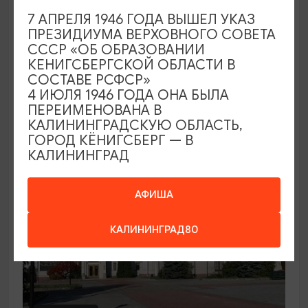
7 АПРЕЛЯ 1946 ГОДА ВЫШЕЛ УКАЗ
Семейный клуб выходного дня в
ПРЕЗИДИУМА ВЕРХОВНОГО СОВЕТА
Морском выставочном центре
СССР «ОБ ОБРАЗОВАНИИ
КЕНИГСБЕРГСКОЙ ОБЛАСТИ В
19.07.2026 - 30.08.2026, СБ 12:00, 13:00
СОСТАВЕ РСФСР»
Светлогорск, Морской выставочный центр г.
4 ИЮЛЯ 1946 ГОДА ОНА БЫЛА
Светлогорск
ПЕРЕИМЕНОВАНА В
КАЛИНИНГРАДСКУЮ ОБЛАСТЬ,
ГОРОД КЁНИГСБЕРГ — В
КАЛИНИНГРАД
АФИША
КАЛИНИНГРАД80