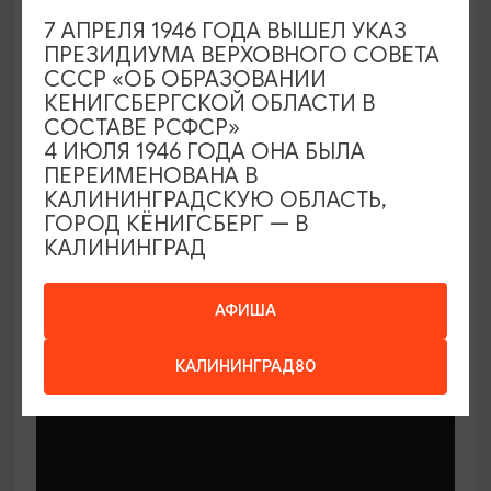
7 АПРЕЛЯ 1946 ГОДА ВЫШЕЛ УКАЗ
ПРЕЗИДИУМА ВЕРХОВНОГО СОВЕТА
СССР «ОБ ОБРАЗОВАНИИ
КЕНИГСБЕРГСКОЙ ОБЛАСТИ В
СОСТАВЕ РСФСР»
МАСТЕР-КЛАССЫ
4 ИЮЛЯ 1946 ГОДА ОНА БЫЛА
ПЕРЕИМЕНОВАНА В
КАЛИНИНГРАДСКУЮ ОБЛАСТЬ,
Мастер-классы по керамике Елены
ГОРОД КЁНИГСБЕРГ — В
Бодяковой
КАЛИНИНГРАД
03.02.2026 - 29.12.2026, вторник в 16:00
Калининград, ул. Баранова, 45
АФИША
КАЛИНИНГРАД80
ОТ 200₽