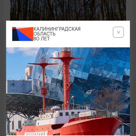
КАЛИНИНГРАДСКАЯ
ОБЛАСТЬ
80 ЛЕТ
ЭКСКУРСИИ УЧРЕЖДЕНИЙ КУЛЬТУРЫ
Аудиоспектакль «Истории Куршской
косы»
01.02.2026 - 31.12.2026, 13:00
Куршская коса
ОТ 2500₽