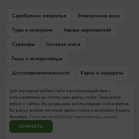
Серебряное ожерелье
Электронная виза
Туры и экскурсии
Афиша мероприятий
Сувениры
Гостевая книга
Гиды и экскурсоводы
Достопримечательности
Карты и маршруты
Рестораны
Гостиницы
Как доехать
Для улучшения работы сайта и его взаимодействия с
пользователями мы используем файлы cookie. Продолжая
Компас Балтийской кухни
работу с сайтом, Вы разрешаете использование cookie-файлов.
Вы всегда можете отключить файлы cookie в настройках Вашего
Настоящий Калининградец
Музеи
браузера.
Согласие на обработку персональных данных.
ПРИНЯТЬ