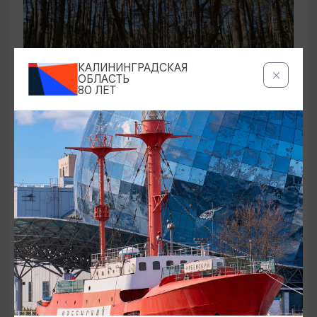
КАЛИНИНГРАДСКАЯ
ОБЛАСТЬ
80 ЛЕТ
ЭКСКУРСИИ УЧРЕЖДЕНИЙ КУЛЬТУРЫ
Аудиоспектакль «Истории Куршской
косы»
01.02.2026 - 31.12.2026, 13:00
Куршская коса
ОТ 2500₽