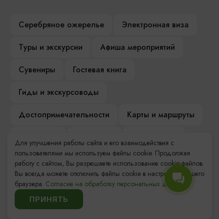
Серебряное ожерелье
Электронная виза
Туры и экскурсии
Афиша мероприятий
Сувениры
Гостевая книга
Гиды и экскурсоводы
Достопримечательности
Карты и маршруты
Рестораны
Гостиницы
Как доехать
Для улучшения работы сайта и его взаимодействия с
пользователями мы используем файлы cookie. Продолжая
Компас Балтийской кухни
работу с сайтом, Вы разрешаете использование cookie-файлов.
Вы всегда можете отключить файлы cookie в настройках Вашего
Настоящий Калининградец
Музеи
браузера.
Согласие на обработку персональных данных.
ПРИНЯТЬ