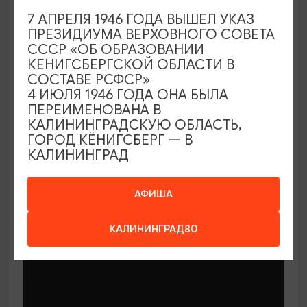
7 АПРЕЛЯ 1946 ГОДА ВЫШЕЛ УКАЗ
ПРЕЗИДИУМА ВЕРХОВНОГО СОВЕТА
СССР «ОБ ОБРАЗОВАНИИ
КЕНИГСБЕРГСКОЙ ОБЛАСТИ В
СОСТАВЕ РСФСР»
МАСТЕР-КЛАССЫ
4 ИЮЛЯ 1946 ГОДА ОНА БЫЛА
ПЕРЕИМЕНОВАНА В
КАЛИНИНГРАДСКУЮ ОБЛАСТЬ,
Мастер-классы по керамике Елены
ГОРОД КЁНИГСБЕРГ — В
Бодяковой
КАЛИНИНГРАД
03.02.2026 - 29.12.2026, вторник в 16:00
Калининград, ул. Баранова, 45
АФИША
КАЛИНИНГРАД80
ОТ 200₽