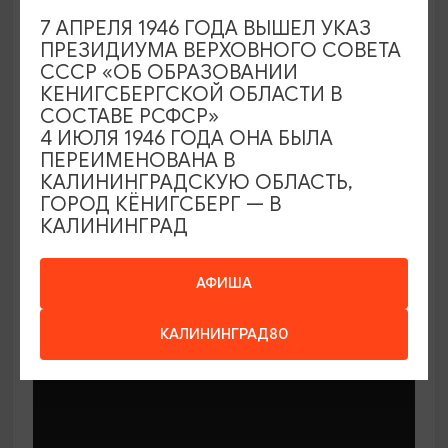
7 АПРЕЛЯ 1946 ГОДА ВЫШЕЛ УКАЗ
ПРЕЗИДИУМА ВЕРХОВНОГО СОВЕТА
СССР «ОБ ОБРАЗОВАНИИ
КЕНИГСБЕРГСКОЙ ОБЛАСТИ В
СОСТАВЕ РСФСР»
МАСТЕР-КЛАССЫ
4 ИЮЛЯ 1946 ГОДА ОНА БЫЛА
ПЕРЕИМЕНОВАНА В
КАЛИНИНГРАДСКУЮ ОБЛАСТЬ,
Мастер-классы по керамике Елены
ГОРОД КЁНИГСБЕРГ — В
Бодяковой
КАЛИНИНГРАД
03.02.2026 - 29.12.2026, вторник в 16:00
Калининград, ул. Баранова, 45
АФИША
КАЛИНИНГРАД80
ОТ 200₽