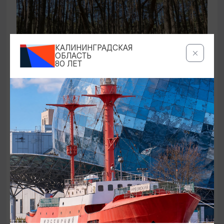
КАЛИНИНГРАДСКАЯ
ОБЛАСТЬ
80 ЛЕТ
ЭКСКУРСИИ УЧРЕЖДЕНИЙ КУЛЬТУРЫ
Аудиоспектакль «Истории Куршской
косы»
01.02.2026 - 31.12.2026, 13:00
Куршская коса
ОТ 2500₽