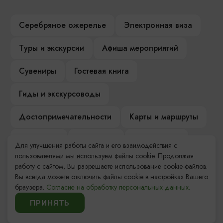
Серебряное ожерелье
Электронная виза
Туры и экскурсии
Афиша мероприятий
Сувениры
Гостевая книга
Гиды и экскурсоводы
Достопримечательности
Карты и маршруты
Рестораны
Гостиницы
Как доехать
Для улучшения работы сайта и его взаимодействия с
пользователями мы используем файлы cookie. Продолжая
Компас Балтийской кухни
работу с сайтом, Вы разрешаете использование cookie-файлов.
Вы всегда можете отключить файлы cookie в настройках Вашего
Настоящий Калининградец
Музеи
браузера.
Согласие на обработку персональных данных.
ПРИНЯТЬ