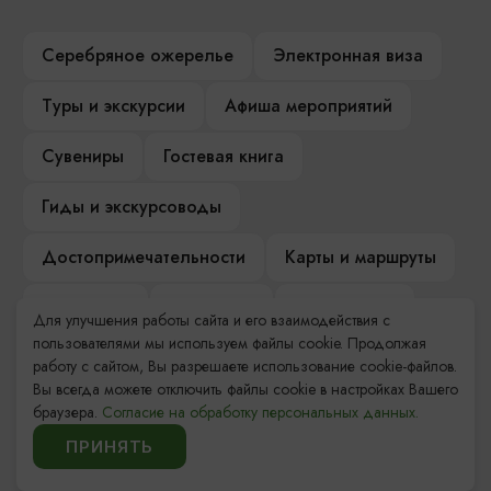
Серебряное ожерелье
Электронная виза
Туры и экскурсии
Афиша мероприятий
Сувениры
Гостевая книга
Гиды и экскурсоводы
Достопримечательности
Карты и маршруты
Рестораны
Гостиницы
Как доехать
Для улучшения работы сайта и его взаимодействия с
пользователями мы используем файлы cookie. Продолжая
Компас Балтийской кухни
работу с сайтом, Вы разрешаете использование cookie-файлов.
Вы всегда можете отключить файлы cookie в настройках Вашего
Настоящий Калининградец
Музеи
браузера.
Согласие на обработку персональных данных.
ПРИНЯТЬ