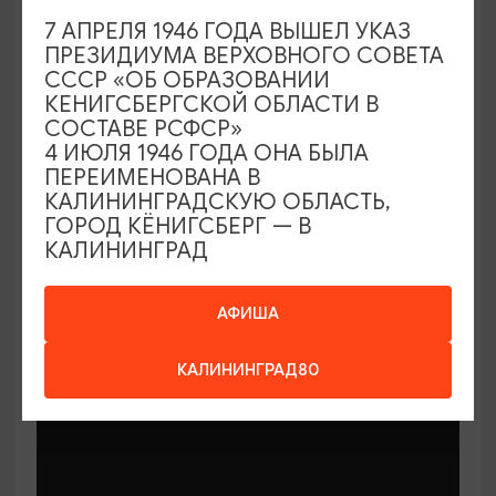
7 АПРЕЛЯ 1946 ГОДА ВЫШЕЛ УКАЗ
ПРЕЗИДИУМА ВЕРХОВНОГО СОВЕТА
СССР «ОБ ОБРАЗОВАНИИ
КЕНИГСБЕРГСКОЙ ОБЛАСТИ В
СОСТАВЕ РСФСР»
МАСТЕР-КЛАССЫ
4 ИЮЛЯ 1946 ГОДА ОНА БЫЛА
ПЕРЕИМЕНОВАНА В
КАЛИНИНГРАДСКУЮ ОБЛАСТЬ,
Мастер-классы по керамике Елены
ГОРОД КЁНИГСБЕРГ — В
Бодяковой
КАЛИНИНГРАД
03.02.2026 - 29.12.2026, вторник в 16:00
Калининград, ул. Баранова, 45
АФИША
КАЛИНИНГРАД80
ОТ 200₽