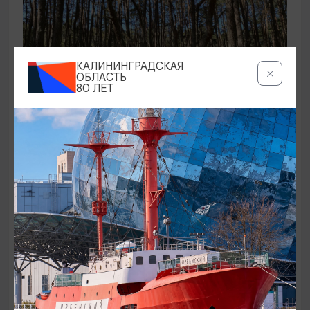
КАЛИНИНГРАДСКАЯ
ОБЛАСТЬ
80 ЛЕТ
ЭКСКУРСИИ УЧРЕЖДЕНИЙ КУЛЬТУРЫ
Аудиоспектакль «Истории Куршской
косы»
01.02.2026 - 31.12.2026, 13:00
Куршская коса
ОТ 2500₽