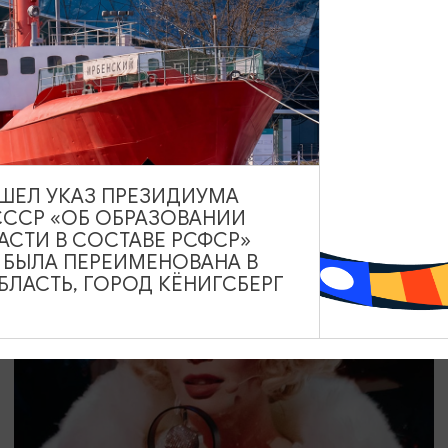
СПЕКТАКЛИ
Король Лир
26.09.2026 19:00
Советск, Калининградский областной театр юного зрителя
«Молодежный»
ВЫШЕЛ УКАЗ ПРЕЗИДИУМА
СССР «ОБ ОБРАЗОВАНИИ
АСТИ В СОСТАВЕ РСФСР»
А БЫЛА ПЕРЕИМЕНОВАНА В
ОТ 1500₽
ЛАСТЬ, ГОРОД КЁНИГСБЕРГ