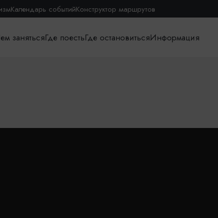
изм
Календарь событий
Конструктор маршрутов
ем заняться
Где поесть
Где остановиться
Информация