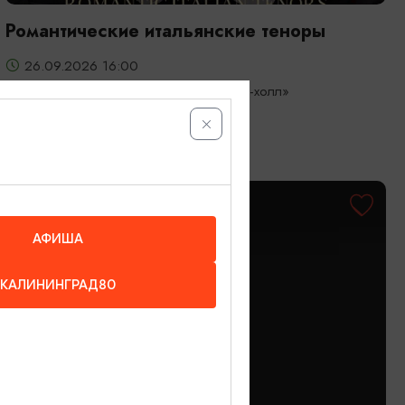
Романтические итальянские теноры
26.09.2026 16:00
Светлогорск, Театр эстрады «Янтарь-холл»
ОТ 800₽
АФИША
КАЛИНИНГРАД80