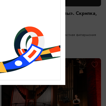
КОНЦЕРТЫ
«От Вивальди до Пьяццоллы». Скрипка,
орган, рояль
26.09.2026 18:00
Калининград, Калининградская областная филармония
им. Е.Ф. Светланова
ОТ 900₽