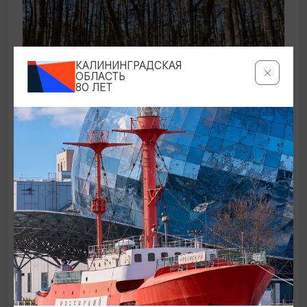
КАЛИНИНГРАДСКАЯ
ОБЛАСТЬ
80 ЛЕТ
ЭКСКУРСИИ УЧРЕЖДЕНИЙ КУЛЬТУРЫ
Аудиоспектакль «Истории Куршской
косы»
01.02.2026 - 31.12.2026, 13:00
Куршская коса
ОТ 2500₽