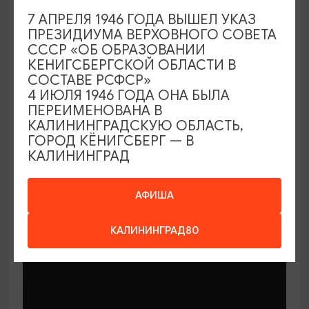
7 АПРЕЛЯ 1946 ГОДА ВЫШЕЛ УКАЗ
ПРЕЗИДИУМА ВЕРХОВНОГО СОВЕТА
СССР «ОБ ОБРАЗОВАНИИ
КЕНИГСБЕРГСКОЙ ОБЛАСТИ В
СОСТАВЕ РСФСР»
МАСТЕР-КЛАССЫ
4 ИЮЛЯ 1946 ГОДА ОНА БЫЛА
ПЕРЕИМЕНОВАНА В
КАЛИНИНГРАДСКУЮ ОБЛАСТЬ,
Мастер-классы по керамике Елены
ГОРОД КЁНИГСБЕРГ — В
Бодяковой
КАЛИНИНГРАД
03.02.2026 - 29.12.2026, вторник в 16:00
Калининград, ул. Баранова, 45
АФИША
КАЛИНИНГРАД80
ОТ 200₽