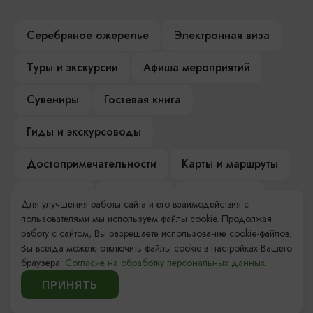
Серебряное ожерелье
Электронная виза
Туры и экскурсии
Афиша мероприятий
Сувениры
Гостевая книга
Гиды и экскурсоводы
Достопримечательности
Карты и маршруты
Рестораны
Гостиницы
Как доехать
Для улучшения работы сайта и его взаимодействия с
пользователями мы используем файлы cookie. Продолжая
Компас Балтийской кухни
работу с сайтом, Вы разрешаете использование cookie-файлов.
Вы всегда можете отключить файлы cookie в настройках Вашего
Настоящий Калининградец
Музеи
браузера.
Согласие на обработку персональных данных.
ПРИНЯТЬ