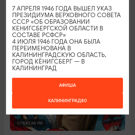
7 АПРЕЛЯ 1946 ГОДА ВЫШЕЛ УКАЗ
День археолога в Музее янтаря
ПРЕЗИДИУМА ВЕРХОВНОГО СОВЕТА
СССР «ОБ ОБРАЗОВАНИИ
14.08.2026 16:00
КЕНИГСБЕРГСКОЙ ОБЛАСТИ В
Калининград, Музей янтаря
СОСТАВЕ РСФСР»
4 ИЮЛЯ 1946 ГОДА ОНА БЫЛА
ПЕРЕИМЕНОВАНА В
КАЛИНИНГРАДСКУЮ ОБЛАСТЬ,
ОТ 1500₽
ГОРОД КЁНИГСБЕРГ — В
КАЛИНИНГРАД
АФИША
КАЛИНИНГРАД80
СПЕКТАКЛИ