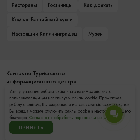
Рестораны
Гостиницы
Как доехать
Компас Балтийской кухни
Настоящий Калининградец
Музеи
Контакты Туристского
информационного центра
Для улучшения работы сайта и его взаимодействия с
+7 (4012) 555-200
пользователями мы используем файлы cookie. Продолжая
работу с сайтом, Вы разрешаете использование cookie-файлов.
8 (800) 200-55-39
Вы всегда можете отключить файлы cookie в настройках Вашего
info@visit-kaliningrad.ru
браузера.
Согласие на обработку персональных данных.
ПРИНЯТЬ
Площадь Победы, 1
Откроется в 09:00