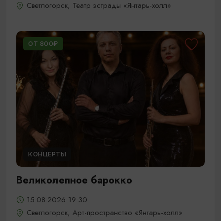
Светлогорск, Театр эстрады «Янтарь-холл»
ОТ 800₽
КОНЦЕРТЫ
Великолепное барокко
15.08.2026 19:30
Светлогорск, Арт-пространство «Янтарь-холл»