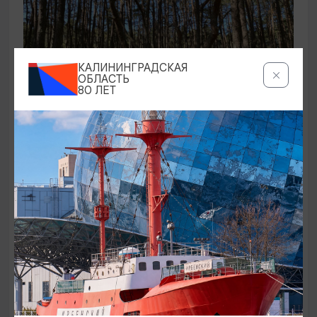
КАЛИНИНГРАДСКАЯ
ОБЛАСТЬ
80 ЛЕТ
ЭКСКУРСИИ УЧРЕЖДЕНИЙ КУЛЬТУРЫ
Аудиоспектакль «Истории Куршской
косы»
01.02.2026 - 31.12.2026, 13:00
Куршская коса
ОТ 2500₽