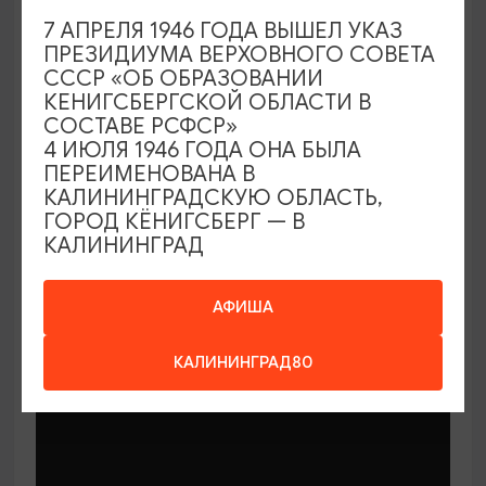
7 АПРЕЛЯ 1946 ГОДА ВЫШЕЛ УКАЗ
ПРЕЗИДИУМА ВЕРХОВНОГО СОВЕТА
СССР «ОБ ОБРАЗОВАНИИ
КЕНИГСБЕРГСКОЙ ОБЛАСТИ В
СОСТАВЕ РСФСР»
МАСТЕР-КЛАССЫ
4 ИЮЛЯ 1946 ГОДА ОНА БЫЛА
ПЕРЕИМЕНОВАНА В
КАЛИНИНГРАДСКУЮ ОБЛАСТЬ,
Мастер-классы по керамике Елены
ГОРОД КЁНИГСБЕРГ — В
Бодяковой
КАЛИНИНГРАД
03.02.2026 - 29.12.2026, вторник в 16:00
Калининград, ул. Баранова, 45
АФИША
КАЛИНИНГРАД80
ОТ 200₽