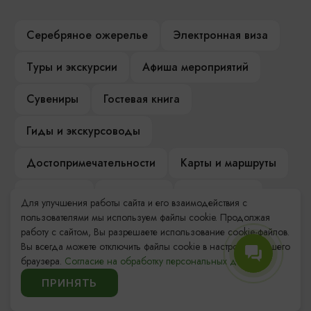
Серебряное ожерелье
Электронная виза
Туры и экскурсии
Афиша мероприятий
Сувениры
Гостевая книга
Гиды и экскурсоводы
Достопримечательности
Карты и маршруты
Рестораны
Гостиницы
Как доехать
Для улучшения работы сайта и его взаимодействия с
пользователями мы используем файлы cookie. Продолжая
Компас Балтийской кухни
работу с сайтом, Вы разрешаете использование cookie-файлов.
Вы всегда можете отключить файлы cookie в настройках Вашего
Настоящий Калининградец
Музеи
браузера.
Согласие на обработку персональных данных.
ПРИНЯТЬ