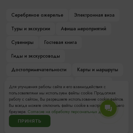
Серебряное ожерелье
Электронная виза
Туры и экскурсии
Афиша мероприятий
Сувениры
Гостевая книга
Гиды и экскурсоводы
Достопримечательности
Карты и маршруты
Рестораны
Гостиницы
Как доехать
Для улучшения работы сайта и его взаимодействия с
пользователями мы используем файлы cookie. Продолжая
Компас Балтийской кухни
работу с сайтом, Вы разрешаете использование cookie-файлов.
Вы всегда можете отключить файлы cookie в настройках Вашего
Настоящий Калининградец
Музеи
браузера.
Согласие на обработку персональных данных.
ПРИНЯТЬ