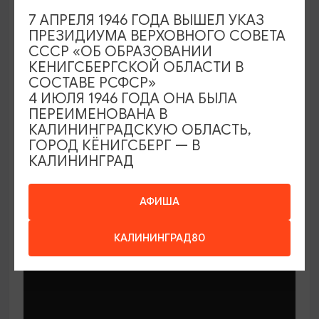
7 АПРЕЛЯ 1946 ГОДА ВЫШЕЛ УКАЗ
ПРЕЗИДИУМА ВЕРХОВНОГО СОВЕТА
СССР «ОБ ОБРАЗОВАНИИ
КЕНИГСБЕРГСКОЙ ОБЛАСТИ В
СОСТАВЕ РСФСР»
МАСТЕР-КЛАССЫ
4 ИЮЛЯ 1946 ГОДА ОНА БЫЛА
ПЕРЕИМЕНОВАНА В
КАЛИНИНГРАДСКУЮ ОБЛАСТЬ,
Мастер-классы по керамике Елены
ГОРОД КЁНИГСБЕРГ — В
Бодяковой
КАЛИНИНГРАД
03.02.2026 - 29.12.2026, вторник в 16:00
Калининград, ул. Баранова, 45
АФИША
КАЛИНИНГРАД80
ОТ 200₽