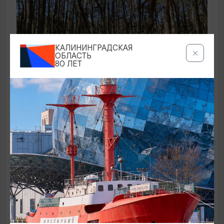
КАЛИНИНГРАДСКАЯ
ОБЛАСТЬ
80 ЛЕТ
ЭКСКУРСИИ УЧРЕЖДЕНИЙ КУЛЬТУРЫ
Аудиоспектакль «Истории Куршской
косы»
01.02.2026 - 31.12.2026, 13:00
Куршская коса
ОТ 2500₽