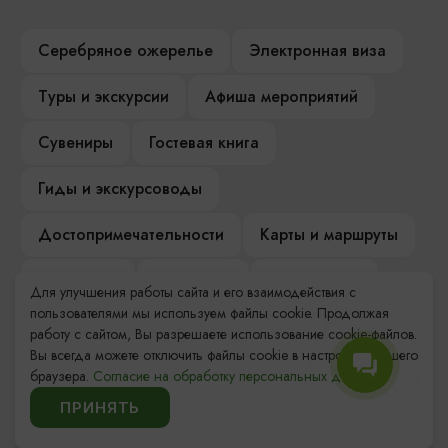
Серебряное ожерелье
Электронная виза
Туры и экскурсии
Афиша мероприятий
Сувениры
Гостевая книга
Гиды и экскурсоводы
Достопримечательности
Карты и маршруты
Рестораны
Гостиницы
Как доехать
Для улучшения работы сайта и его взаимодействия с
пользователями мы используем файлы cookie. Продолжая
Компас Балтийской кухни
работу с сайтом, Вы разрешаете использование cookie-файлов.
Вы всегда можете отключить файлы cookie в настройках Вашего
Настоящий Калининградец
Музеи
браузера.
Согласие на обработку персональных данных.
ПРИНЯТЬ