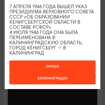
7 АПРЕЛЯ 1946 ГОДА ВЫШЕЛ УКАЗ
ПРЕЗИДИУМА ВЕРХОВНОГО СОВЕТА
СССР «ОБ ОБРАЗОВАНИИ
КЕНИГСБЕРГСКОЙ ОБЛАСТИ В
СОСТАВЕ РСФСР»
МАСТЕР-КЛАССЫ
4 ИЮЛЯ 1946 ГОДА ОНА БЫЛА
ПЕРЕИМЕНОВАНА В
КАЛИНИНГРАДСКУЮ ОБЛАСТЬ,
Мастер-классы по керамике Елены
ГОРОД КЁНИГСБЕРГ — В
Бодяковой
КАЛИНИНГРАД
03.02.2026 - 29.12.2026, вторник в 16:00
Калининград, ул. Баранова, 45
АФИША
КАЛИНИНГРАД80
ОТ 200₽