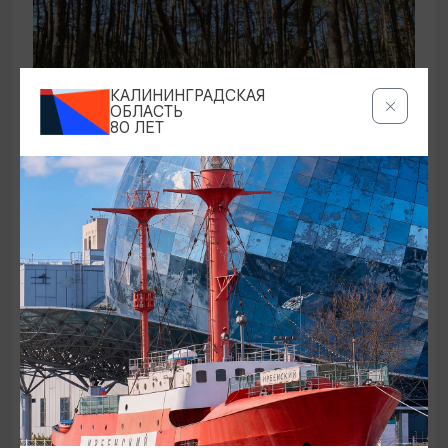
КАЛИНИНГРАДСКАЯ
ОБЛАСТЬ
80 ЛЕТ
ЭКСКУРСИИ УЧРЕЖДЕНИЙ КУЛЬТУРЫ
Аудиоспектакль «Истории Куршской
косы»
01.02.2026 - 31.12.2026, 13:00
Куршская коса
ОТ 2500₽