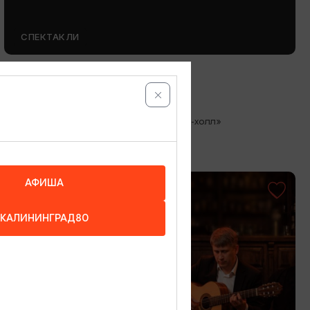
СПЕКТАКЛИ
Любовь и голуби
12.08.2026 19:00
Светлогорск, Театр эстрады «Янтарь-холл»
АФИША
ОТ 800₽
КАЛИНИНГРАД80