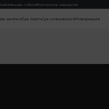
изм
Календарь событий
Конструктор маршрутов
ем заняться
Где поесть
Где остановиться
Информация