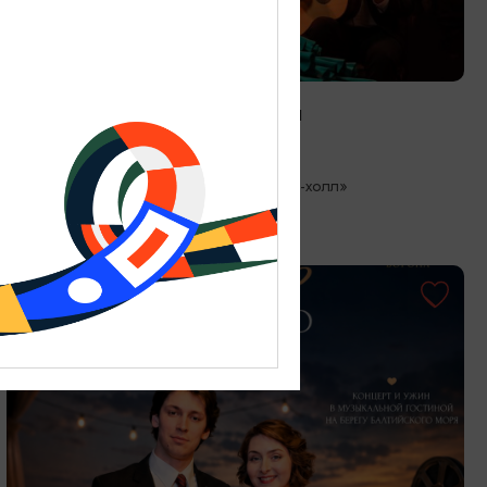
КОНЦЕРТЫ
Фантазии Средиемноморья
13.08.2026 19:30
Светлогорск, Театр эстрады «Янтарь-холл»
ОТ 3000₽