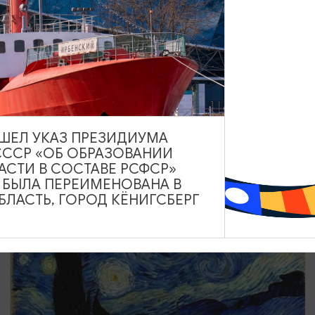
КОНЦЕРТЫ
Алекс Лим
13.08.2026 20:00
Светлогорск, Театр эстрады «Янтарь-холл»
ВЫШЕЛ УКАЗ ПРЕЗИДИУМА
СССР «ОБ ОБРАЗОВАНИИ
АСТИ В СОСТАВЕ РСФСР»
А БЫЛА ПЕРЕИМЕНОВАНА В
ОТ 2000₽
ЛАСТЬ, ГОРОД КЁНИГСБЕРГ