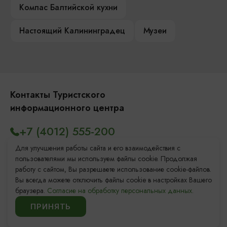
Компас Балтийской кухни
Настоящий Калининградец
Музеи
Контакты Туристского
информационного центра
+7 (4012) 555-200
8 (800) 200-55-39
Для улучшения работы сайта и его взаимодействия с
пользователями мы используем файлы cookie. Продолжая
info@visit-kaliningrad.ru
работу с сайтом, Вы разрешаете использование cookie-файлов.
Вы всегда можете отключить файлы cookie в настройках Вашего
браузера.
Согласие на обработку персональных данных.
Площадь Победы, 1
Закрыто
ПРИНЯТЬ
ул. Октябрьская, 2/3
Открыто