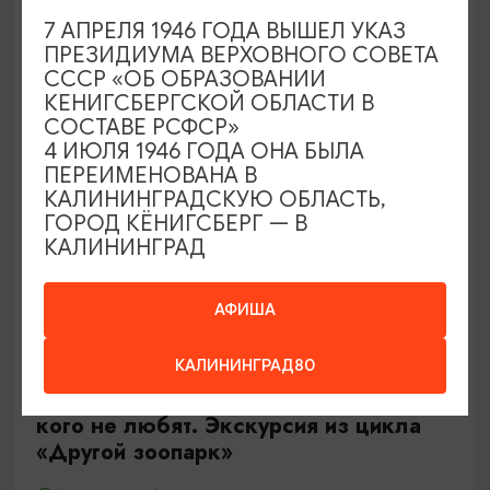
Калининград, Роял парк в «Резиденции Королей»
7 АПРЕЛЯ 1946 ГОДА ВЫШЕЛ УКАЗ
ПРЕЗИДИУМА ВЕРХОВНОГО СОВЕТА
СССР «ОБ ОБРАЗОВАНИИ
ОТ 500₽
КЕНИГСБЕРГСКОЙ ОБЛАСТИ В
СОСТАВЕ РСФСР»
4 ИЮЛЯ 1946 ГОДА ОНА БЫЛА
ПЕРЕИМЕНОВАНА В
КАЛИНИНГРАДСКУЮ ОБЛАСТЬ,
ГОРОД КЁНИГСБЕРГ — В
КАЛИНИНГРАД
АФИША
ЭКСКУРСИИ УЧРЕЖДЕНИЙ КУЛЬТУРЫ
КАЛИНИНГРАД80
Тайны панциря и чешуи или о тех,
кого не любят. Экскурсия из цикла
«Другой зоопарк»