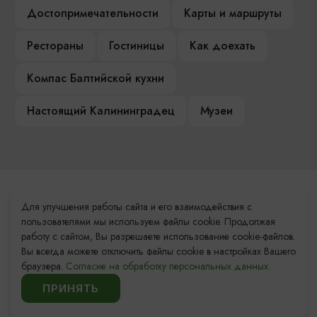
Достопримечательности
Карты и маршруты
Рестораны
Гостиницы
Как доехать
Компас Балтийской кухни
Настоящий Калининградец
Музеи
Контакты Туристского
Для улучшения работы сайта и его взаимодействия с
информационного центра
пользователями мы используем файлы cookie. Продолжая
работу с сайтом, Вы разрешаете использование cookie-файлов.
+7 (4012) 555-200
Вы всегда можете отключить файлы cookie в настройках Вашего
браузера.
Согласие на обработку персональных данных.
8 (800) 200-55-39
ПРИНЯТЬ
info@visit-kaliningrad.ru