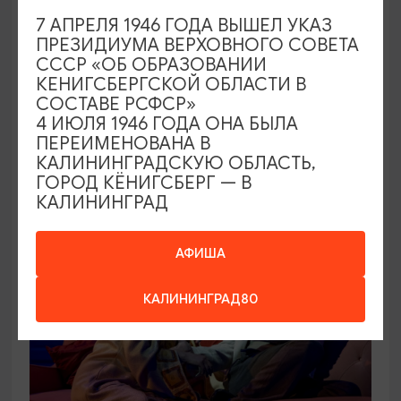
7 АПРЕЛЯ 1946 ГОДА ВЫШЕЛ УКАЗ
САМОЕ ИНТЕРЕСНОЕ
ПРЕЗИДИУМА ВЕРХОВНОГО СОВЕТА
СССР «ОБ ОБРАЗОВАНИИ
Следы времени. Экскурсия из цикла
КЕНИГСБЕРГСКОЙ ОБЛАСТИ В
«Другой зоопарк»
СОСТАВЕ РСФСР»
4 ИЮЛЯ 1946 ГОДА ОНА БЫЛА
08.08.2026 10:00
ПЕРЕИМЕНОВАНА В
Калининград, Калининградский зоопарк
КАЛИНИНГРАДСКУЮ ОБЛАСТЬ,
ГОРОД КЁНИГСБЕРГ — В
КАЛИНИНГРАД
ОТ 500₽
ПУШКИНСКАЯ КАРТА
АФИША
КАЛИНИНГРАД80