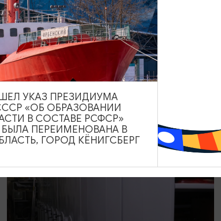
КОНЦЕРТЫ
Под небом Италии
08.08.2026 17:00
Калининград, Калининградский областной историко-
художественный музей
ВЫШЕЛ УКАЗ ПРЕЗИДИУМА
СССР «ОБ ОБРАЗОВАНИИ
АСТИ В СОСТАВЕ РСФСР»
А БЫЛА ПЕРЕИМЕНОВАНА В
ОТ 1000₽
ЛАСТЬ, ГОРОД КЁНИГСБЕРГ