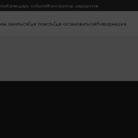
изм
Календарь событий
Конструктор маршрутов
ем заняться
Где поесть
Где остановиться
Информация