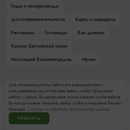
Гиды и экскурсоводы
Достопримечательности
Карты и маршруты
Рестораны
Гостиницы
Как доехать
Компас Балтийской кухни
Настоящий Калининградец
Музеи
Для улучшения работы сайта и его взаимодействия с
пользователями мы используем файлы cookie. Продолжая
Контакты Туристского
работу с сайтом, Вы разрешаете использование cookie-файлов.
информационного центра
Вы всегда можете отключить файлы cookie в настройках Вашего
браузера.
Согласие на обработку персональных данных.
+7 (4012) 555-200
ПРИНЯТЬ
8 (800) 200-55-39