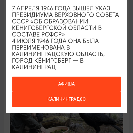
7 АПРЕЛЯ 1946 ГОДА ВЫШЕЛ УКАЗ
ПРЕЗИДИУМА ВЕРХОВНОГО СОВЕТА
КОНЦЕРТЫ
СССР «ОБ ОБРАЗОВАНИИ
КЕНИГСБЕРГСКОЙ ОБЛАСТИ В
Звучащие сады
СОСТАВЕ РСФСР»
4 ИЮЛЯ 1946 ГОДА ОНА БЫЛА
09.08.2026 18:00
ПЕРЕИМЕНОВАНА В
Калининград, Собор на острове Канта
КАЛИНИНГРАДСКУЮ ОБЛАСТЬ,
ГОРОД КЁНИГСБЕРГ — В
КАЛИНИНГРАД
ОТ 500₽
АФИША
КАЛИНИНГРАД80