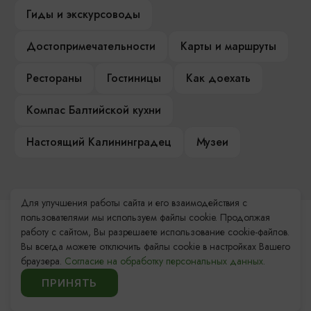
Гиды и экскурсоводы
Достопримечательности
Карты и маршруты
Рестораны
Гостиницы
Как доехать
Компас Балтийской кухни
Настоящий Калининградец
Музеи
Для улучшения работы сайта и его взаимодействия с
пользователями мы используем файлы cookie. Продолжая
Контакты Туристского
работу с сайтом, Вы разрешаете использование cookie-файлов.
информационного центра
Вы всегда можете отключить файлы cookie в настройках Вашего
браузера.
Согласие на обработку персональных данных.
+7 (4012) 555-200
ПРИНЯТЬ
8 (800) 200-55-39