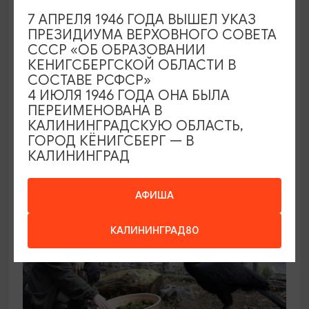
7 АПРЕЛЯ 1946 ГОДА ВЫШЕЛ УКАЗ
ПРЕЗИДИУМА ВЕРХОВНОГО СОВЕТА
КОНЦЕРТЫ
СССР «ОБ ОБРАЗОВАНИИ
КЕНИГСБЕРГСКОЙ ОБЛАСТИ В
Звучащие сады
СОСТАВЕ РСФСР»
4 ИЮЛЯ 1946 ГОДА ОНА БЫЛА
09.08.2026 18:00
ПЕРЕИМЕНОВАНА В
Калининград, Собор на острове Канта
КАЛИНИНГРАДСКУЮ ОБЛАСТЬ,
ГОРОД КЁНИГСБЕРГ — В
КАЛИНИНГРАД
ОТ 500₽
АФИША
КАЛИНИНГРАД80