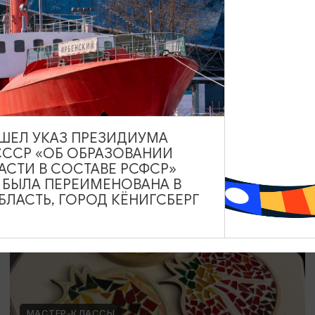
МАСТЕР-КЛАССЫ
Украшение в духе старого Кенигсберга
19.07.2026 - 30.08.2026
Калининград, Студия «Стёкла»
ВЫШЕЛ УКАЗ ПРЕЗИДИУМА
СССР «ОБ ОБРАЗОВАНИИ
ОТ 1700₽
АСТИ В СОСТАВЕ РСФСР»
А БЫЛА ПЕРЕИМЕНОВАНА В
ЛАСТЬ, ГОРОД КЁНИГСБЕРГ
МАСТЕР-КЛАССЫ