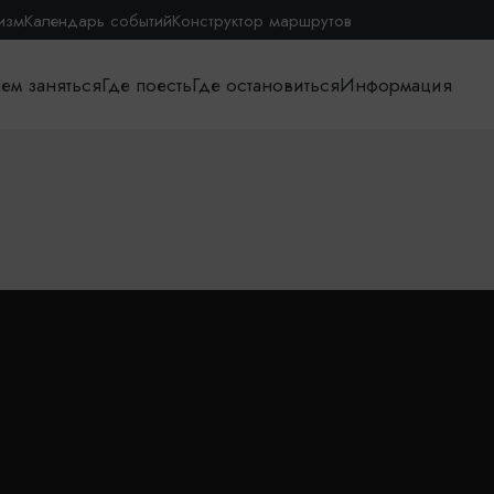
изм
Календарь событий
Конструктор маршрутов
ем заняться
Где поесть
Где остановиться
Информация