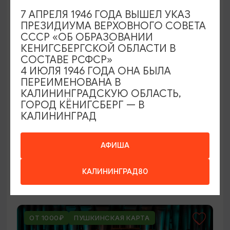
ОТ 250₽
7 АПРЕЛЯ 1946 ГОДА ВЫШЕЛ УКАЗ
ПРЕЗИДИУМА ВЕРХОВНОГО СОВЕТА
СССР «ОБ ОБРАЗОВАНИИ
КЕНИГСБЕРГСКОЙ ОБЛАСТИ В
СОСТАВЕ РСФСР»
4 ИЮЛЯ 1946 ГОДА ОНА БЫЛА
ПЕРЕИМЕНОВАНА В
КАЛИНИНГРАДСКУЮ ОБЛАСТЬ,
ГОРОД КЁНИГСБЕРГ — В
КАЛИНИНГРАД
ВЫСТАВКИ
Оставленный багаж
АФИША
02.08.2026 - 22.08.2026
КАЛИНИНГРАД80
Светлогорск, Арт-пространство «Янтарь-холл»
ОТ 1000₽
ПУШКИНСКАЯ КАРТА