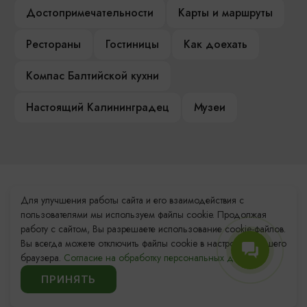
Достопримечательности
Карты и маршруты
Рестораны
Гостиницы
Как доехать
Компас Балтийской кухни
Настоящий Калининградец
Музеи
Контакты Туристского
Для улучшения работы сайта и его взаимодействия с
информационного центра
пользователями мы используем файлы cookie. Продолжая
работу с сайтом, Вы разрешаете использование cookie-файлов.
+7 (4012) 555-200
Вы всегда можете отключить файлы cookie в настройках Вашего
браузера.
Согласие на обработку персональных данных.
8 (800) 200-55-39
ПРИНЯТЬ
info@visit-kaliningrad.ru