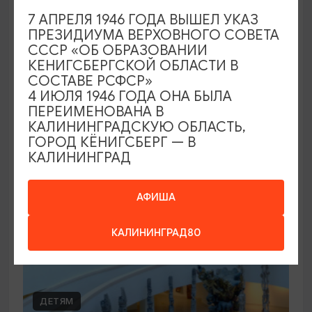
7 АПРЕЛЯ 1946 ГОДА ВЫШЕЛ УКАЗ
Концерты в Лютеранской церкви
ПРЕЗИДИУМА ВЕРХОВНОГО СОВЕТА
СССР «ОБ ОБРАЗОВАНИИ
19.07.2026 - 19.08.2026, 19:00
КЕНИГСБЕРГСКОЙ ОБЛАСТИ В
Калининград, Евангелическо-лютеранская церковь
СОСТАВЕ РСФСР»
«Воскресения»
4 ИЮЛЯ 1946 ГОДА ОНА БЫЛА
ПЕРЕИМЕНОВАНА В
КАЛИНИНГРАДСКУЮ ОБЛАСТЬ,
ГОРОД КЁНИГСБЕРГ — В
ОТ 250₽
КАЛИНИНГРАД
АФИША
КАЛИНИНГРАД80
ДЕТЯМ