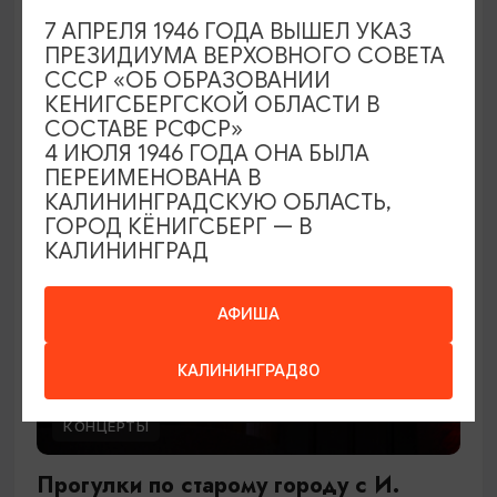
В джазе только девушки
7 АПРЕЛЯ 1946 ГОДА ВЫШЕЛ УКАЗ
ПРЕЗИДИУМА ВЕРХОВНОГО СОВЕТА
27.09.2026 17:00
СССР «ОБ ОБРАЗОВАНИИ
Светлогорск, Театр эстрады «Янтарь-холл»
КЕНИГСБЕРГСКОЙ ОБЛАСТИ В
СОСТАВЕ РСФСР»
4 ИЮЛЯ 1946 ГОДА ОНА БЫЛА
ПЕРЕИМЕНОВАНА В
ОТ 900₽
КАЛИНИНГРАДСКУЮ ОБЛАСТЬ,
ГОРОД КЁНИГСБЕРГ — В
КАЛИНИНГРАД
АФИША
КАЛИНИНГРАД80
КОНЦЕРТЫ
Прогулки по старому городу с И.