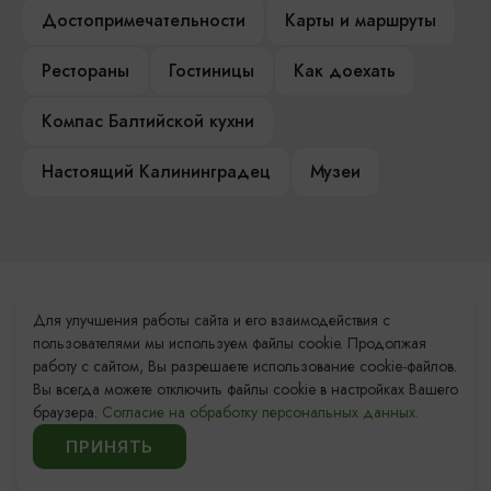
Достопримечательности
Карты и маршруты
Рестораны
Гостиницы
Как доехать
Компас Балтийской кухни
Настоящий Калининградец
Музеи
Контакты Туристского
Для улучшения работы сайта и его взаимодействия с
информационного центра
пользователями мы используем файлы cookie. Продолжая
работу с сайтом, Вы разрешаете использование cookie-файлов.
+7 (4012) 555-200
Вы всегда можете отключить файлы cookie в настройках Вашего
браузера.
Согласие на обработку персональных данных.
8 (800) 200-55-39
ПРИНЯТЬ
info@visit-kaliningrad.ru