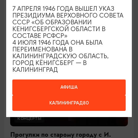
В джазе только девушки
7 АПРЕЛЯ 1946 ГОДА ВЫШЕЛ УКАЗ
ПРЕЗИДИУМА ВЕРХОВНОГО СОВЕТА
27.09.2026 17:00
СССР «ОБ ОБРАЗОВАНИИ
Светлогорск, Театр эстрады «Янтарь-холл»
КЕНИГСБЕРГСКОЙ ОБЛАСТИ В
СОСТАВЕ РСФСР»
4 ИЮЛЯ 1946 ГОДА ОНА БЫЛА
ПЕРЕИМЕНОВАНА В
ОТ 900₽
КАЛИНИНГРАДСКУЮ ОБЛАСТЬ,
ГОРОД КЁНИГСБЕРГ — В
КАЛИНИНГРАД
АФИША
КАЛИНИНГРАД80
КОНЦЕРТЫ
Прогулки по старому городу с И.