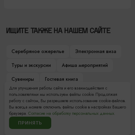
ИЩИТЕ ТАКЖЕ НА НАШЕМ САЙТЕ
Серебряное ожерелье
Электронная виза
Туры и экскурсии
Афиша мероприятий
Сувениры
Гостевая книга
Для улучшения работы сайта и его взаимодействия с
Гиды и экскурсоводы
пользователями мы используем файлы cookie. Продолжая
работу с сайтом, Вы разрешаете использование cookie-файлов.
Достопримечательности
Карты и маршруты
Вы всегда можете отключить файлы cookie в настройках Вашего
браузера.
Согласие на обработку персональных данных.
Рестораны
Гостиницы
Как доехать
ПРИНЯТЬ
Компас Балтийской кухни