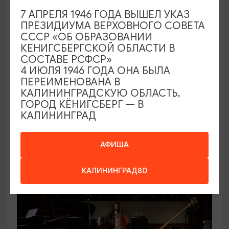
7 АПРЕЛЯ 1946 ГОДА ВЫШЕЛ УКАЗ
ПРЕЗИДИУМА ВЕРХОВНОГО СОВЕТА
СССР «ОБ ОБРАЗОВАНИИ
СПЕКТАКЛИ
КЕНИГСБЕРГСКОЙ ОБЛАСТИ В
СОСТАВЕ РСФСР»
Раневская. Великая насмешница
4 ИЮЛЯ 1946 ГОДА ОНА БЫЛА
ПЕРЕИМЕНОВАНА В
06.11.2026 19:00
КАЛИНИНГРАДСКУЮ ОБЛАСТЬ,
ГОРОД КЁНИГСБЕРГ — В
Светлогорск, Театр эстрады «Янтарь-холл»
КАЛИНИНГРАД
АФИША
КАЛИНИНГРАД80