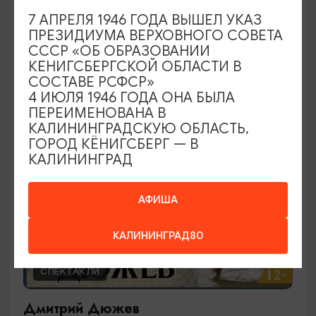
Ирландское шоу
7 АПРЕЛЯ 1946 ГОДА ВЫШЕЛ УКАЗ
ПРЕЗИДИУМА ВЕРХОВНОГО СОВЕТА
29.09.2026 19:00
СССР «ОБ ОБРАЗОВАНИИ
Калининград, Калининградский театр эстрады
КЕНИГСБЕРГСКОЙ ОБЛАСТИ В
СОСТАВЕ РСФСР»
4 ИЮЛЯ 1946 ГОДА ОНА БЫЛА
ПЕРЕИМЕНОВАНА В
ОТ 2000₽
КАЛИНИНГРАДСКУЮ ОБЛАСТЬ,
ГОРОД КЁНИГСБЕРГ — В
КАЛИНИНГРАД
АФИША
КАЛИНИНГРАД80
СПЕКТАКЛИ
Дмитрий Дюжев