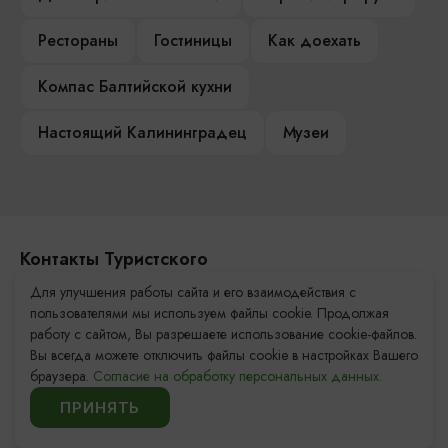
Рестораны
Гостиницы
Как доехать
Компас Балтийской кухни
Настоящий Калининградец
Музеи
Контакты Туристского
информационного центра
Для улучшения работы сайта и его взаимодействия с
пользователями мы используем файлы cookie. Продолжая
+7 (4012) 555-200
работу с сайтом, Вы разрешаете использование cookie-файлов.
Вы всегда можете отключить файлы cookie в настройках Вашего
8 (800) 200-55-39
браузера.
Согласие на обработку персональных данных.
info@visit-kaliningrad.ru
ПРИНЯТЬ