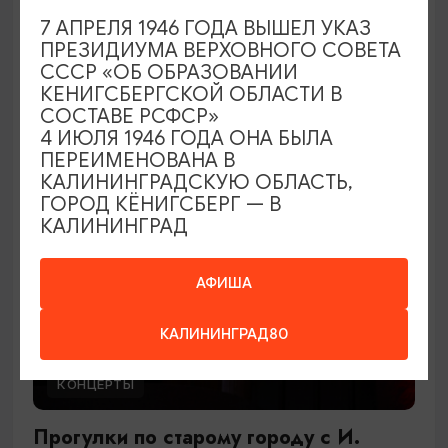
В джазе только девушки
7 АПРЕЛЯ 1946 ГОДА ВЫШЕЛ УКАЗ
ПРЕЗИДИУМА ВЕРХОВНОГО СОВЕТА
27.09.2026 17:00
СССР «ОБ ОБРАЗОВАНИИ
Светлогорск, Театр эстрады «Янтарь-холл»
КЕНИГСБЕРГСКОЙ ОБЛАСТИ В
СОСТАВЕ РСФСР»
4 ИЮЛЯ 1946 ГОДА ОНА БЫЛА
ПЕРЕИМЕНОВАНА В
ОТ 900₽
КАЛИНИНГРАДСКУЮ ОБЛАСТЬ,
ГОРОД КЁНИГСБЕРГ — В
КАЛИНИНГРАД
АФИША
КАЛИНИНГРАД80
КОНЦЕРТЫ
Прогулки по старому городу с И.