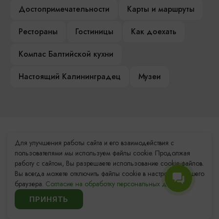
Достопримечательности
Карты и маршруты
Рестораны
Гостиницы
Как доехать
Компас Балтийской кухни
Настоящий Калининградец
Музеи
Контакты Туристского
Для улучшения работы сайта и его взаимодействия с
информационного центра
пользователями мы используем файлы cookie. Продолжая
работу с сайтом, Вы разрешаете использование cookie-файлов.
+7 (4012) 555-200
Вы всегда можете отключить файлы cookie в настройках Вашего
браузера.
Согласие на обработку персональных данных.
8 (800) 200-55-39
ПРИНЯТЬ
info@visit-kaliningrad.ru