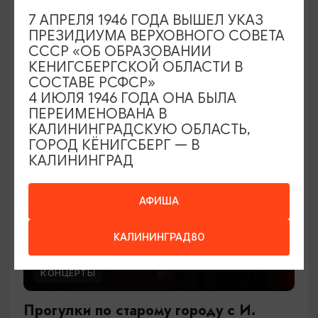
В джазе только девушки
7 АПРЕЛЯ 1946 ГОДА ВЫШЕЛ УКАЗ
ПРЕЗИДИУМА ВЕРХОВНОГО СОВЕТА
27.09.2026 17:00
СССР «ОБ ОБРАЗОВАНИИ
Светлогорск, Театр эстрады «Янтарь-холл»
КЕНИГСБЕРГСКОЙ ОБЛАСТИ В
СОСТАВЕ РСФСР»
4 ИЮЛЯ 1946 ГОДА ОНА БЫЛА
ПЕРЕИМЕНОВАНА В
ОТ 900₽
КАЛИНИНГРАДСКУЮ ОБЛАСТЬ,
ГОРОД КЁНИГСБЕРГ — В
КАЛИНИНГРАД
АФИША
КАЛИНИНГРАД80
КОНЦЕРТЫ
Прогулки по старому городу с И.