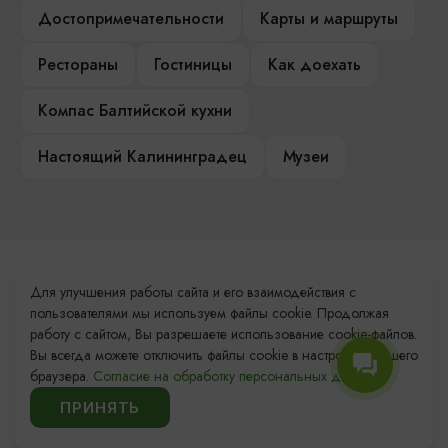
Достопримечательности
Карты и маршруты
Рестораны
Гостиницы
Как доехать
Компас Балтийской кухни
Настоящий Калининградец
Музеи
Контакты Туристского
Для улучшения работы сайта и его взаимодействия с
информационного центра
пользователями мы используем файлы cookie. Продолжая
работу с сайтом, Вы разрешаете использование cookie-файлов.
+7 (4012) 555-200
Вы всегда можете отключить файлы cookie в настройках Вашего
браузера.
Согласие на обработку персональных данных.
8 (800) 200-55-39
ПРИНЯТЬ
info@visit-kaliningrad.ru