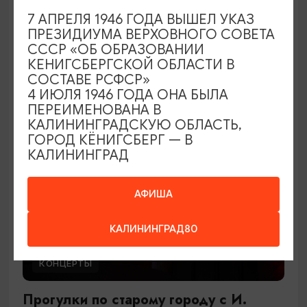
В джазе только девушки
7 АПРЕЛЯ 1946 ГОДА ВЫШЕЛ УКАЗ
ПРЕЗИДИУМА ВЕРХОВНОГО СОВЕТА
27.09.2026 17:00
СССР «ОБ ОБРАЗОВАНИИ
Светлогорск, Театр эстрады «Янтарь-холл»
КЕНИГСБЕРГСКОЙ ОБЛАСТИ В
СОСТАВЕ РСФСР»
4 ИЮЛЯ 1946 ГОДА ОНА БЫЛА
ПЕРЕИМЕНОВАНА В
ОТ 900₽
КАЛИНИНГРАДСКУЮ ОБЛАСТЬ,
ГОРОД КЁНИГСБЕРГ — В
КАЛИНИНГРАД
АФИША
КАЛИНИНГРАД80
КОНЦЕРТЫ
Прогулки по старому городу с И.