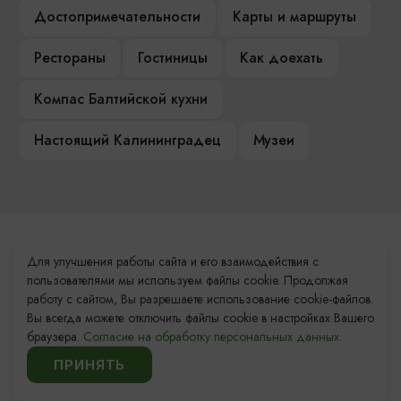
Достопримечательности
Карты и маршруты
Рестораны
Гостиницы
Как доехать
Компас Балтийской кухни
Настоящий Калининградец
Музеи
Контакты Туристского
Для улучшения работы сайта и его взаимодействия с
информационного центра
пользователями мы используем файлы cookie. Продолжая
работу с сайтом, Вы разрешаете использование cookie-файлов.
+7 (4012) 555-200
Вы всегда можете отключить файлы cookie в настройках Вашего
браузера.
Согласие на обработку персональных данных.
8 (800) 200-55-39
ПРИНЯТЬ
info@visit-kaliningrad.ru