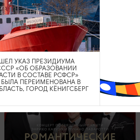
СПЕКТАКЛИ
Ночь её откровений
25.09.2026 19:00
Калининград, Дворец культуры железнодорожников
ВЫШЕЛ УКАЗ ПРЕЗИДИУМА
СССР «ОБ ОБРАЗОВАНИИ
АСТИ В СОСТАВЕ РСФСР»
ОТ 1800₽
А БЫЛА ПЕРЕИМЕНОВАНА В
ЛАСТЬ, ГОРОД КЁНИГСБЕРГ