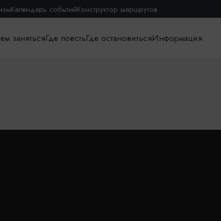
изм
Календарь событий
Конструктор маршрутов
ем заняться
Где поесть
Где остановиться
Информация