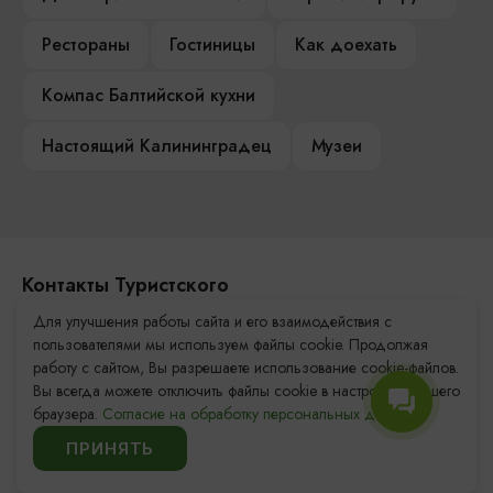
Рестораны
Гостиницы
Как доехать
Компас Балтийской кухни
Настоящий Калининградец
Музеи
Контакты Туристского
информационного центра
Для улучшения работы сайта и его взаимодействия с
пользователями мы используем файлы cookie. Продолжая
+7 (4012) 555-200
работу с сайтом, Вы разрешаете использование cookie-файлов.
Вы всегда можете отключить файлы cookie в настройках Вашего
8 (800) 200-55-39
браузера.
Согласие на обработку персональных данных.
info@visit-kaliningrad.ru
ПРИНЯТЬ