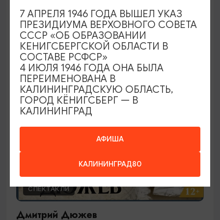
Ирландское шоу
7 АПРЕЛЯ 1946 ГОДА ВЫШЕЛ УКАЗ
ПРЕЗИДИУМА ВЕРХОВНОГО СОВЕТА
29.09.2026 19:00
СССР «ОБ ОБРАЗОВАНИИ
Калининград, Калининградский театр эстрады
КЕНИГСБЕРГСКОЙ ОБЛАСТИ В
СОСТАВЕ РСФСР»
4 ИЮЛЯ 1946 ГОДА ОНА БЫЛА
ПЕРЕИМЕНОВАНА В
ОТ 2000₽
КАЛИНИНГРАДСКУЮ ОБЛАСТЬ,
ГОРОД КЁНИГСБЕРГ — В
КАЛИНИНГРАД
АФИША
КАЛИНИНГРАД80
СПЕКТАКЛИ
Дмитрий Дюжев