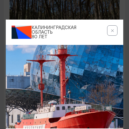
КАЛИНИНГРАДСКАЯ
ОБЛАСТЬ
80 ЛЕТ
ЭКСКУРСИИ УЧРЕЖДЕНИЙ КУЛЬТУРЫ
Аудиоспектакль «Истории Куршской
косы»
01.02.2026 - 31.12.2026, 13:00
Куршская коса
ОТ 2500₽