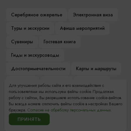
Серебряное ожерелье
Электронная виза
Туры и экскурсии
Афиша мероприятий
Сувениры
Гостевая книга
Гиды и экскурсоводы
Достопримечательности
Карты и маршруты
Рестораны
Гостиницы
Как доехать
Для улучшения работы сайта и его взаимодействия с
пользователями мы используем файлы cookie. Продолжая
Компас Балтийской кухни
работу с сайтом, Вы разрешаете использование cookie-файлов.
Вы всегда можете отключить файлы cookie в настройках Вашего
Настоящий Калининградец
Музеи
браузера.
Согласие на обработку персональных данных.
ПРИНЯТЬ