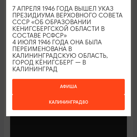
7 АПРЕЛЯ 1946 ГОДА ВЫШЕЛ УКАЗ
ПРЕЗИДИУМА ВЕРХОВНОГО СОВЕТА
СССР «ОБ ОБРАЗОВАНИИ
КЕНИГСБЕРГСКОЙ ОБЛАСТИ В
СОСТАВЕ РСФСР»
МАСТЕР-КЛАССЫ
4 ИЮЛЯ 1946 ГОДА ОНА БЫЛА
ПЕРЕИМЕНОВАНА В
КАЛИНИНГРАДСКУЮ ОБЛАСТЬ,
Мастер-классы по керамике Елены
ГОРОД КЁНИГСБЕРГ — В
Бодяковой
КАЛИНИНГРАД
03.02.2026 - 29.12.2026, вторник в 16:00
Калининград, ул. Баранова, 45
АФИША
КАЛИНИНГРАД80
ОТ 200₽