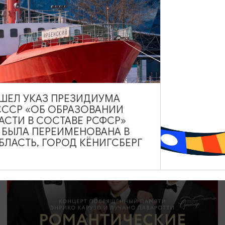
СПЕКТАКЛИ
Ночь её откровений
25.09.2026 19:00
Калининград, Дворец культуры железнодорожников
ВЫШЕЛ УКАЗ ПРЕЗИДИУМА
СССР «ОБ ОБРАЗОВАНИИ
АСТИ В СОСТАВЕ РСФСР»
ОТ 1800₽
А БЫЛА ПЕРЕИМЕНОВАНА В
ЛАСТЬ, ГОРОД КЁНИГСБЕРГ