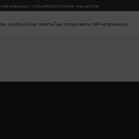
изм
Календарь событий
Конструктор маршрутов
ем заняться
Где поесть
Где остановиться
Информация