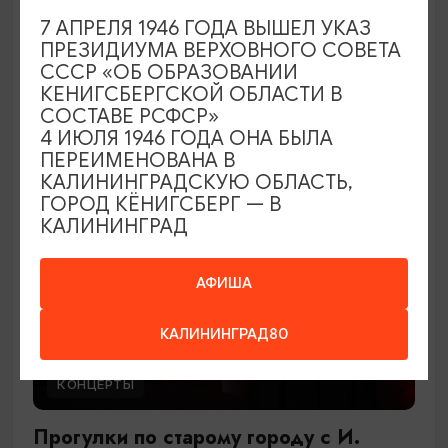
В джазе только девушки
7 АПРЕЛЯ 1946 ГОДА ВЫШЕЛ УКАЗ
ПРЕЗИДИУМА ВЕРХОВНОГО СОВЕТА
27.09.2026 17:00
СССР «ОБ ОБРАЗОВАНИИ
Светлогорск, Театр эстрады «Янтарь-холл»
КЕНИГСБЕРГСКОЙ ОБЛАСТИ В
СОСТАВЕ РСФСР»
4 ИЮЛЯ 1946 ГОДА ОНА БЫЛА
ПЕРЕИМЕНОВАНА В
ОТ 900₽
КАЛИНИНГРАДСКУЮ ОБЛАСТЬ,
ГОРОД КЁНИГСБЕРГ — В
КАЛИНИНГРАД
АФИША
КАЛИНИНГРАД80
КОНЦЕРТЫ
Прогулки по старому городу с И.