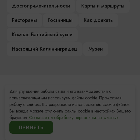
Достопримечательности
Карты и маршруты
Рестораны
Гостиницы
Как доехать
Компас Балтийской кухни
Настоящий Калининградец
Музеи
Контакты Туристского
Для улучшения работы сайта и его взаимодействия с
информационного центра
пользователями мы используем файлы cookie. Продолжая
работу с сайтом, Вы разрешаете использование cookie-файлов.
+7 (4012) 555-200
Вы всегда можете отключить файлы cookie в настройках Вашего
браузера.
Согласие на обработку персональных данных.
8 (800) 200-55-39
ПРИНЯТЬ
info@visit-kaliningrad.ru