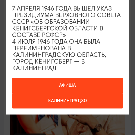
7 АПРЕЛЯ 1946 ГОДА ВЫШЕЛ УКАЗ
СПЕКТАКЛИ
ПРЕЗИДИУМА ВЕРХОВНОГО СОВЕТА
СССР «ОБ ОБРАЗОВАНИИ
Концерт артиста Вертинского
КЕНИГСБЕРГСКОЙ ОБЛАСТИ В
СОСТАВЕ РСФСР»
21.08.2026 - 19.09.2026, 19:00
4 ИЮЛЯ 1946 ГОДА ОНА БЫЛА
Калининград, Калининградский театр эстрады
ПЕРЕИМЕНОВАНА В
КАЛИНИНГРАДСКУЮ ОБЛАСТЬ,
ГОРОД КЁНИГСБЕРГ — В
КАЛИНИНГРАД
ОТ 1200₽
АФИША
КАЛИНИНГРАД80