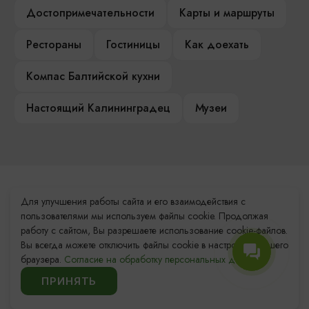
Достопримечательности
Карты и маршруты
Рестораны
Гостиницы
Как доехать
Компас Балтийской кухни
Настоящий Калининградец
Музеи
Контакты Туристского
Для улучшения работы сайта и его взаимодействия с
информационного центра
пользователями мы используем файлы cookie. Продолжая
работу с сайтом, Вы разрешаете использование cookie-файлов.
+7 (4012) 555-200
Вы всегда можете отключить файлы cookie в настройках Вашего
браузера.
Согласие на обработку персональных данных.
8 (800) 200-55-39
ПРИНЯТЬ
info@visit-kaliningrad.ru