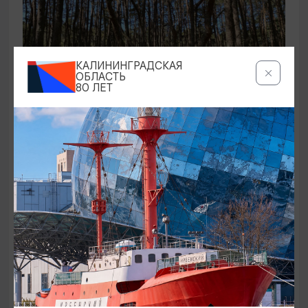
КАЛИНИНГРАДСКАЯ
ОБЛАСТЬ
80 ЛЕТ
ЭКСКУРСИИ УЧРЕЖДЕНИЙ КУЛЬТУРЫ
Аудиоспектакль «Истории Куршской
косы»
01.02.2026 - 31.12.2026, 13:00
Куршская коса
ОТ 2500₽