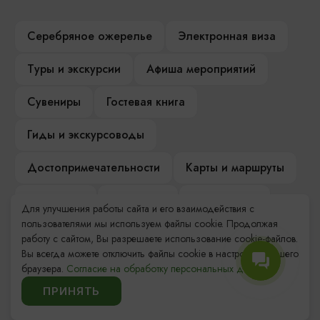
Серебряное ожерелье
Электронная виза
Туры и экскурсии
Афиша мероприятий
Сувениры
Гостевая книга
Гиды и экскурсоводы
Достопримечательности
Карты и маршруты
Рестораны
Гостиницы
Как доехать
Для улучшения работы сайта и его взаимодействия с
пользователями мы используем файлы cookie. Продолжая
Компас Балтийской кухни
работу с сайтом, Вы разрешаете использование cookie-файлов.
Вы всегда можете отключить файлы cookie в настройках Вашего
Настоящий Калининградец
Музеи
браузера.
Согласие на обработку персональных данных.
ПРИНЯТЬ