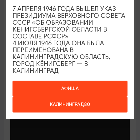
7 АПРЕЛЯ 1946 ГОДА ВЫШЕЛ УКАЗ
ПРЕЗИДИУМА ВЕРХОВНОГО СОВЕТА
СССР «ОБ ОБРАЗОВАНИИ
КЕНИГСБЕРГСКОЙ ОБЛАСТИ В
СОСТАВЕ РСФСР»
МАСТЕР-КЛАССЫ
4 ИЮЛЯ 1946 ГОДА ОНА БЫЛА
ПЕРЕИМЕНОВАНА В
КАЛИНИНГРАДСКУЮ ОБЛАСТЬ,
Мастер-классы по керамике Елены
ГОРОД КЁНИГСБЕРГ — В
Бодяковой
КАЛИНИНГРАД
03.02.2026 - 29.12.2026, вторник в 16:00
Калининград, ул. Баранова, 45
АФИША
КАЛИНИНГРАД80
ОТ 200₽