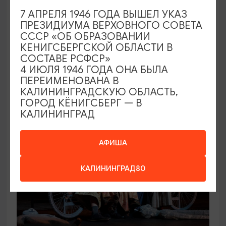
7 АПРЕЛЯ 1946 ГОДА ВЫШЕЛ УКАЗ
КОНЦЕРТЫ
ПРЕЗИДИУМА ВЕРХОВНОГО СОВЕТА
СССР «ОБ ОБРАЗОВАНИИ
Игорь Саруханов
КЕНИГСБЕРГСКОЙ ОБЛАСТИ В
СОСТАВЕ РСФСР»
19.09.2026 18:00
4 ИЮЛЯ 1946 ГОДА ОНА БЫЛА
Светлогорск, Театр эстрады «Янтарь-холл»
ПЕРЕИМЕНОВАНА В
КАЛИНИНГРАДСКУЮ ОБЛАСТЬ,
ГОРОД КЁНИГСБЕРГ — В
КАЛИНИНГРАД
ОТ 500₽
ПУШКИНСКАЯ КАРТА
АФИША
КАЛИНИНГРАД80