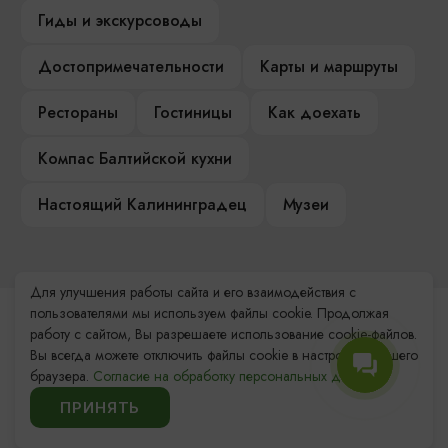
Гиды и экскурсоводы
Достопримечательности
Карты и маршруты
Рестораны
Гостиницы
Как доехать
Компас Балтийской кухни
Настоящий Калининградец
Музеи
Для улучшения работы сайта и его взаимодействия с
пользователями мы используем файлы cookie. Продолжая
Контакты Туристского
работу с сайтом, Вы разрешаете использование cookie-файлов.
информационного центра
Вы всегда можете отключить файлы cookie в настройках Вашего
браузера.
Согласие на обработку персональных данных.
+7 (4012) 555-200
ПРИНЯТЬ
8 (800) 200-55-39