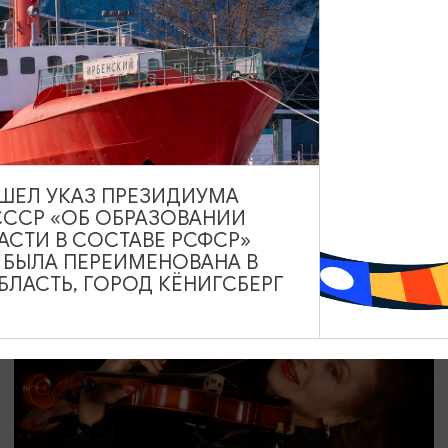
КОНЦЕРТЫ
(Нео)Органика 3.0
16.09.2026 20:00
Калининград, Собор на острове Канта
ВЫШЕЛ УКАЗ ПРЕЗИДИУМА
СССР «ОБ ОБРАЗОВАНИИ
АСТИ В СОСТАВЕ РСФСР»
А БЫЛА ПЕРЕИМЕНОВАНА В
ОТ 1000₽
ЛАСТЬ, ГОРОД КЁНИГСБЕРГ