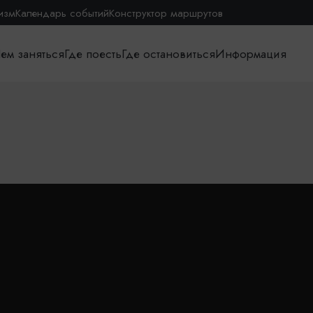
изм
Календарь событий
Конструктор маршрутов
ем заняться
Где поесть
Где остановиться
Информация