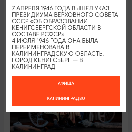
7 АПРЕЛЯ 1946 ГОДА ВЫШЕЛ УКАЗ
КОНЦЕРТЫ
ПРЕЗИДИУМА ВЕРХОВНОГО СОВЕТА
СССР «ОБ ОБРАЗОВАНИИ
Игорь Саруханов
КЕНИГСБЕРГСКОЙ ОБЛАСТИ В
СОСТАВЕ РСФСР»
19.09.2026 18:00
4 ИЮЛЯ 1946 ГОДА ОНА БЫЛА
Светлогорск, Театр эстрады «Янтарь-холл»
ПЕРЕИМЕНОВАНА В
КАЛИНИНГРАДСКУЮ ОБЛАСТЬ,
ГОРОД КЁНИГСБЕРГ — В
КАЛИНИНГРАД
ОТ 500₽
ПУШКИНСКАЯ КАРТА
АФИША
КАЛИНИНГРАД80