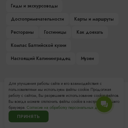
Гиды и экскурсоводы
Достопримечательности
Карты и маршруты
Рестораны
Гостиницы
Как доехать
Компас Балтийской кухни
Настоящий Калининградец
Музеи
Для улучшения работы сайта и его взаимодействия с
пользователями мы используем файлы cookie. Продолжая
Контакты Туристского
работу с сайтом, Вы разрешаете использование cookie-файлов.
информационного центра
Вы всегда можете отключить файлы cookie в настройках Вашего
браузера.
Согласие на обработку персональных данных.
+7 (4012) 555-200
ПРИНЯТЬ
8 (800) 200-55-39