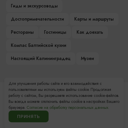
Гиды и экскурсоводы
Достопримечательности
Карты и маршруты
Рестораны
Гостиницы
Как доехать
Компас Балтийской кухни
Настоящий Калининградец
Музеи
Для улучшения работы сайта и его взаимодействия с
пользователями мы используем файлы cookie. Продолжая
Контакты Туристского
работу с сайтом, Вы разрешаете использование cookie-файлов.
информационного центра
Вы всегда можете отключить файлы cookie в настройках Вашего
браузера.
Согласие на обработку персональных данных.
+7 (4012) 555-200
ПРИНЯТЬ
8 (800) 200-55-39