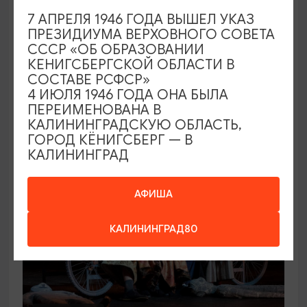
7 АПРЕЛЯ 1946 ГОДА ВЫШЕЛ УКАЗ
КОНЦЕРТЫ
ПРЕЗИДИУМА ВЕРХОВНОГО СОВЕТА
СССР «ОБ ОБРАЗОВАНИИ
Игорь Саруханов
КЕНИГСБЕРГСКОЙ ОБЛАСТИ В
СОСТАВЕ РСФСР»
19.09.2026 18:00
4 ИЮЛЯ 1946 ГОДА ОНА БЫЛА
Светлогорск, Театр эстрады «Янтарь-холл»
ПЕРЕИМЕНОВАНА В
КАЛИНИНГРАДСКУЮ ОБЛАСТЬ,
ГОРОД КЁНИГСБЕРГ — В
КАЛИНИНГРАД
ОТ 500₽
ПУШКИНСКАЯ КАРТА
АФИША
КАЛИНИНГРАД80