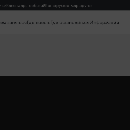
изм
Календарь событий
Конструктор маршрутов
ем заняться
Где поесть
Где остановиться
Информация