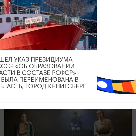
СПЕКТАКЛИ
Пижама на шестерых
16.09.2026 19:00
Калининград, Калининградский областной
драматический театр
ВЫШЕЛ УКАЗ ПРЕЗИДИУМА
СССР «ОБ ОБРАЗОВАНИИ
АСТИ В СОСТАВЕ РСФСР»
А БЫЛА ПЕРЕИМЕНОВАНА В
ОТ 800₽
ЛАСТЬ, ГОРОД КЁНИГСБЕРГ