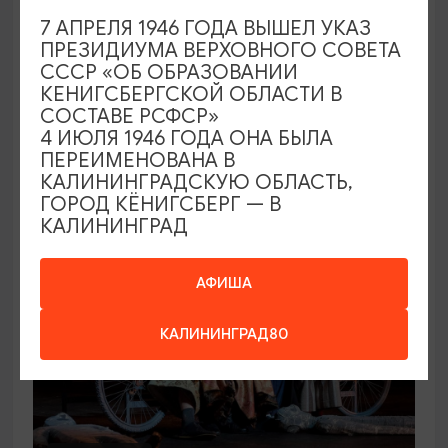
7 АПРЕЛЯ 1946 ГОДА ВЫШЕЛ УКАЗ
КОНЦЕРТЫ
ПРЕЗИДИУМА ВЕРХОВНОГО СОВЕТА
СССР «ОБ ОБРАЗОВАНИИ
Игорь Саруханов
КЕНИГСБЕРГСКОЙ ОБЛАСТИ В
СОСТАВЕ РСФСР»
19.09.2026 18:00
4 ИЮЛЯ 1946 ГОДА ОНА БЫЛА
Светлогорск, Театр эстрады «Янтарь-холл»
ПЕРЕИМЕНОВАНА В
КАЛИНИНГРАДСКУЮ ОБЛАСТЬ,
ГОРОД КЁНИГСБЕРГ — В
КАЛИНИНГРАД
ОТ 500₽
ПУШКИНСКАЯ КАРТА
АФИША
КАЛИНИНГРАД80