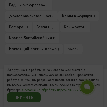
Гиды и экскурсоводы
Достопримечательности
Карты и маршруты
Рестораны
Гостиницы
Как доехать
Компас Балтийской кухни
Настоящий Калининградец
Музеи
Для улучшения работы сайта и его взаимодействия с
пользователями мы используем файлы cookie. Продолжая
Контакты Туристского
работу с сайтом, Вы разрешаете использование cookie-файлов.
информационного центра
Вы всегда можете отключить файлы cookie в настройках Вашего
браузера.
Согласие на обработку персональных данных.
+7 (4012) 555-200
ПРИНЯТЬ
8 (800) 200-55-39