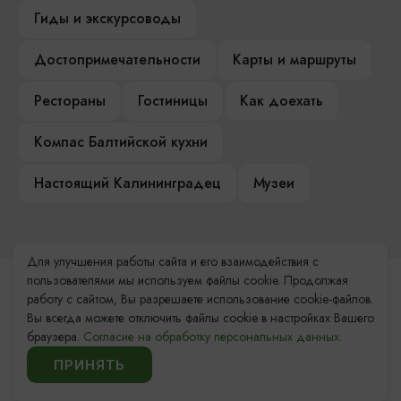
Гиды и экскурсоводы
Достопримечательности
Карты и маршруты
Рестораны
Гостиницы
Как доехать
Компас Балтийской кухни
Настоящий Калининградец
Музеи
Для улучшения работы сайта и его взаимодействия с
пользователями мы используем файлы cookie. Продолжая
Контакты Туристского
работу с сайтом, Вы разрешаете использование cookie-файлов.
информационного центра
Вы всегда можете отключить файлы cookie в настройках Вашего
браузера.
Согласие на обработку персональных данных.
+7 (4012) 555-200
ПРИНЯТЬ
8 (800) 200-55-39