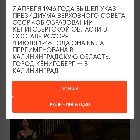
СПЕКТАКЛИ
7 АПРЕЛЯ 1946 ГОДА ВЫШЕЛ УКАЗ
ПРЕЗИДИУМА ВЕРХОВНОГО СОВЕТА
Женитьба Бальзаминова
СССР «ОБ ОБРАЗОВАНИИ
КЕНИГСБЕРГСКОЙ ОБЛАСТИ В
19.09.2026 18:00
СОСТАВЕ РСФСР»
Советск, Калининградский областной театр юного
4 ИЮЛЯ 1946 ГОДА ОНА БЫЛА
зрителя «Молодежный»
ПЕРЕИМЕНОВАНА В
КАЛИНИНГРАДСКУЮ ОБЛАСТЬ,
ГОРОД КЁНИГСБЕРГ — В
КАЛИНИНГРАД
ОТ 600₽
АФИША
КАЛИНИНГРАД80