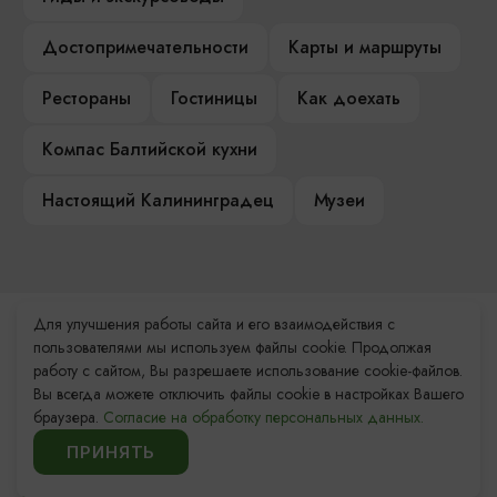
Достопримечательности
Карты и маршруты
Рестораны
Гостиницы
Как доехать
Компас Балтийской кухни
Настоящий Калининградец
Музеи
Для улучшения работы сайта и его взаимодействия с
Контакты Туристского
пользователями мы используем файлы cookie. Продолжая
информационного центра
работу с сайтом, Вы разрешаете использование cookie-файлов.
Вы всегда можете отключить файлы cookie в настройках Вашего
+7 (4012) 555-200
браузера.
Согласие на обработку персональных данных.
ПРИНЯТЬ
8 (800) 200-55-39