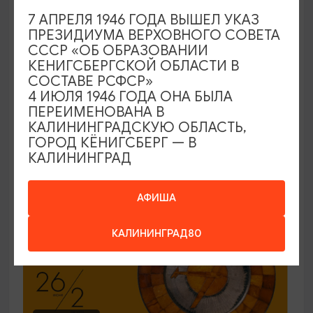
7 АПРЕЛЯ 1946 ГОДА ВЫШЕЛ УКАЗ
ЭКСКУРСИИ УЧРЕЖДЕНИЙ КУЛЬТУРЫ
ПРЕЗИДИУМА ВЕРХОВНОГО СОВЕТА
СССР «ОБ ОБРАЗОВАНИИ
Код города. История в символах
КЕНИГСБЕРГСКОЙ ОБЛАСТИ В
СОСТАВЕ РСФСР»
25.06.2026 - 30.09.2026, ПН-ПТ в 12:00
4 ИЮЛЯ 1946 ГОДА ОНА БЫЛА
Калининград, Музей янтаря
ПЕРЕИМЕНОВАНА В
КАЛИНИНГРАДСКУЮ ОБЛАСТЬ,
ГОРОД КЁНИГСБЕРГ — В
КАЛИНИНГРАД
ОТ 150₽
ПУШКИНСКАЯ КАРТА
АФИША
КАЛИНИНГРАД80