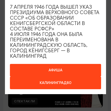
7 АПРЕЛЯ 1946 ГОДА ВЫШЕЛ УКАЗ
Наташа Краснова
ПРЕЗИДИУМА ВЕРХОВНОГО СОВЕТА
СССР «ОБ ОБРАЗОВАНИИ
28.08.2026 19:00
КЕНИГСБЕРГСКОЙ ОБЛАСТИ В
Калининград, Дворец культуры железнодорожников
СОСТАВЕ РСФСР»
4 ИЮЛЯ 1946 ГОДА ОНА БЫЛА
ПЕРЕИМЕНОВАНА В
КАЛИНИНГРАДСКУЮ ОБЛАСТЬ,
ОТ 500₽
ГОРОД КЁНИГСБЕРГ — В
КАЛИНИНГРАД
АФИША
КАЛИНИНГРАД80
СПЕКТАКЛИ