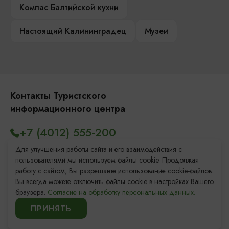
Компас Балтийской кухни
Настоящий Калининградец
Музеи
Контакты Туристского
информационного центра
+7 (4012) 555-200
8 (800) 200-55-39
Для улучшения работы сайта и его взаимодействия с
пользователями мы используем файлы cookie. Продолжая
info@visit-kaliningrad.ru
работу с сайтом, Вы разрешаете использование cookie-файлов.
Вы всегда можете отключить файлы cookie в настройках Вашего
браузера.
Согласие на обработку персональных данных.
Площадь Победы, 1
Откроется в 09:00
ПРИНЯТЬ
ул. Октябрьская, 2/3
Откроется в 09:00